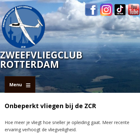
Overslaan
en
naar
de
inhoud
gaan
ZWEEFVLIEGCLUB
ROTTERDAM
Menu
Onbeperkt vliegen bij de ZCR
Hoe meer je vliegt hoe sneller je opleiding gaat. Meer recente
ervaring verhoogt de vliegveiligheid.